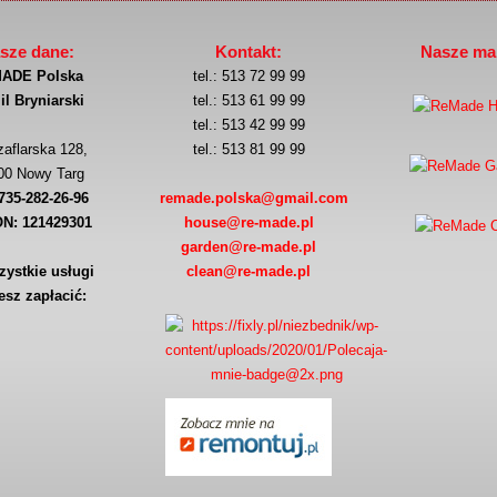
sze dane:
Kontakt:
Nasze mar
ADE Polska
tel.: 513 72 99 99
l Bryniarski
tel.: 513 61 99 99
tel.: 513 42 99 99
zaflarska 128,
tel.: 513 81 99 99
00 Nowy Targ
735-282-26-96
remade.polska@gmail.com
N: 121429301
house@re-made.pl
garden@re-made.pl
zystkie usługi
clean@re-made.pl
sz zapłacić: