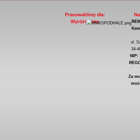
Pracowaliśmy dla:
Na
Wyróżnienia:
REM
Kami
ul. S
34-4
NIP: 
REGO
Za ws
może